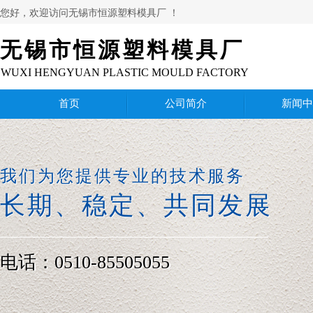
您好，欢迎访问无锡市恒源塑料模具厂 ！
无锡市恒源塑料模具厂
WUXI HENGYUAN PLASTIC MOULD FACTORY
首页
公司简介
新闻中
我们为您提供专业的技术服务
我们为您提供专业的技术服务
长期、稳定、共同发展
长期、稳定、共同发展
电话：
0510-85505055
电话：
0510-85505055