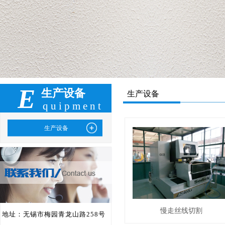
E
生产设备
生产设备
quipment
生产设备
慢走丝线切割
地址：无锡市梅园青龙山路258号